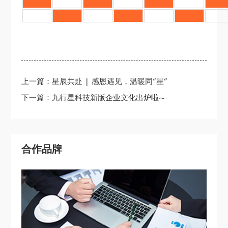
_
_
_
_
_
_
_
_
_
_
_
_
_
_
上一篇：星辰共赴 | 感恩遇见，温暖同“星”
下一篇：九行星科技新版企业文化出炉啦~
合作品牌