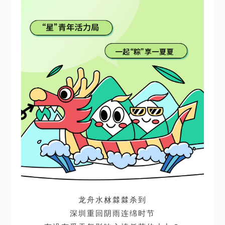
龙舟水沝㵘㵘杀到
深圳重回阴雨连绵时节