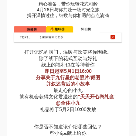
精心准备，带你玩转花式司龄
4月28日与你共赴一场时光之旅
揭开温情过往，细数与你相遇的点点滴滴
打开记忆的阀门，温暖与欢笑将你围绕。
除了线下的花式互动与好礼
线上的福利也在等待着你
即日起至5月1日16:00
分享关于九行星的老照片/截图
并叙述背后的小故事
最走心的小九
就有机会获得文化君送出的
“天天开心鸭礼盒”
@全体小九
礼品将于5月2日10:00发放
你是否不知道该介绍哪些回忆？
一些小tips献上给你，